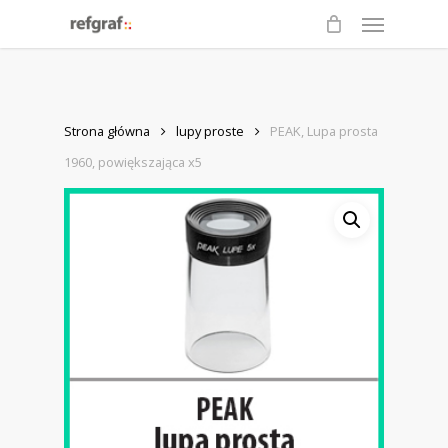
Menu
Skip
to
main
content
Strona główna
lupy proste
PEAK, Lupa prosta
1960, powiększająca x5